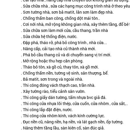
. Sửa chữa nhà , sửa các hạng mục công trình nhà ở theo yêu
. Sơn tường nhà, sơn bả matit, lăn sơn làm đẹp nhà.
. Chống thấm ban công, chống dột mái tôn..
. Cơi nới nhà, mở rộng không gian nhà, xây thêm tầng, đổ bê 
. Sửa chữa sơn làm mới cửa, cầu thang, trần nhà
. Sửa chữa hệ thống điện, nước.
. Đập phá, tháo rở, phá bỏ công trình , nhà cửa...
. Nâng cấp, cải tạo nhà củ thành nhà mới.
. Phá bỏ cầu thang củ và di chuyển sang vị trí mới.
. Mở rộng hoặc thu hẹp căn phòng.
. Tháo bỏ tôn, xà gồ củ, thay tôn, xà gồ mới.
. Chống thấm nền, tường vệ sinh, sân thượng, bể.
. Bả matit, sơn trong và ngoài nhà.
. Thi công đóng vách thạch cao, trần nhà.
. Xây tường rào, tiểu cảnh sân vườn.
. Thi công giấy dán tường, tấm nhựa bvc giả đá.
. Thi công cửa nhựa lõi thép, cửa cuốn, cửa nhôm , cửa sắt,..
. Thi công lắp đặt điện, nước.
. Thi công cửa nhôm kính, vách kính cường lực.
. Đục nền cũ, nâng nền, hạ nền, và lát gạch nền, ốp tường.
. Nâng thêm tầng lầu, sàn kiên cố, sàn đúc giả.