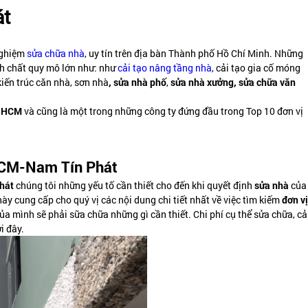
át
 nghiệm
sửa chữa nhà
, uy tín trên địa bàn Thành phố Hồ Chí Minh. Những
h chất quy mô lớn như: như
cải tạo nâng tầng nhà
, cải tạo gia cố móng
kiến trúc căn nhà, sơn nhà
, sửa nhà phố
,
sửa nhà xưởng, sửa chữa văn
hố HCM
và cũng là một trong những công ty đứng đầu trong Top 10 đơn vị
 HCM-Nam Tín Phát
hát
chúng tôi những yếu tố cần thiết cho đến khi quyết định
sửa nhà
của
này cung cấp cho quý vị các nội dung chi tiết nhất về việc tìm kiếm
đơn vị
 mình sẽ phải sữa chữa những gì cần thiết. Chi phí cụ thể sửa chữa, cả
i đây.