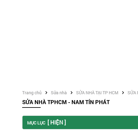
Trang chủ
Sửa nhà
SỬA NHÀ TẠI TP HCM
SỬA 
SỬA NHÀ TPHCM - NAM TÍN PHÁT
[ HIỆN ]
MỤC LỤC