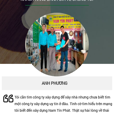
ANH PHƯƠNG
CHỊ GÁI
Tôi cần tìm công ty xây dựng để xây nhà nhưng chưa biết tìm
Tôi xin gửi lời cảm ơn đến toàn thể mọi người trong công ty
một công ty xây dựng uy tín ở đâu. Tình cờ tìm hiểu trên mạng
xây dựng Nam Tín Phát đã xây dựng cho gia đình một căn
tôi biết đến xây dựng Nam Tín Phát. Thật sự hài lòng về thái
nhà thật tuyệt. Tôi rất hài lòng với thái độ làm việc và sự