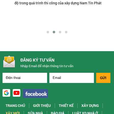
độ trong quá trình thi công của xây dựng Nam Tín Phát
chuyên nghiệp của toàn thể nhân viên công ty.
ĐĂNG KÝ TƯ VẤN
Nhập Email để nhận thông tin tư vấn
TRANG CHỦ
GIỚI THIỆU
THIẾT KẾ
XÂY DỰNG
XÂY MỚI
SỬA NHÀ
BÁO GIÁ
LUẬT XD NHÀ Ở