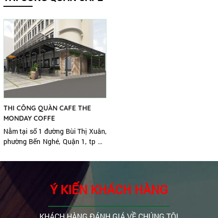
THI CÔNG QUÀN CAFE THE
MONDAY COFFE
Nằm tại số 1 đường Bùi Thị Xuân,
phường Bến Nghé, Quận 1, tp Hồ
Chí Minh, The Moon Day
Coffe tiếp tục phát triển chi
nhánh tại đây. Tương lai sẽ là
một địa điểm yêu thích của những
Ý KIẾN KHÁCH HÀNG
KHÁCH HÀNG ĐÁNH GIÁ VỀ CHÚNG TÔI