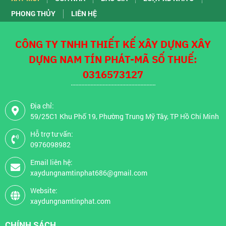
PHONG THỦY
LIÊN HỆ
CÔNG TY TNHH THIẾT KẾ XÂY DỰNG XÂY
DỰNG NAM TÍN PHÁT-MÃ SỐ THUẾ:
0316573127
Địa chỉ:
59/25C1 Khu Phố 19, Phường Trung Mỹ Tây, TP Hồ Chí Minh
Hỗ trợ tư vấn:
0976098982
Email liên hệ:
xaydungnamtinphat686@gmail.com
Website:
xaydungnamtinphat.com
CHÍNH SÁCH