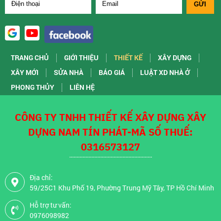
TRANG CHỦ
GIỚI THIỆU
THIẾT KẾ
XÂY DỰNG
XÂY MỚI
SỬA NHÀ
BÁO GIÁ
LUẬT XD NHÀ Ở
PHONG THỦY
LIÊN HỆ
CÔNG TY TNHH THIẾT KẾ XÂY DỰNG XÂY
DỰNG NAM TÍN PHÁT-MÃ SỐ THUẾ:
0316573127
Địa chỉ:
59/25C1 Khu Phố 19, Phường Trung Mỹ Tây, TP Hồ Chí Minh
Hỗ trợ tư vấn:
0976098982