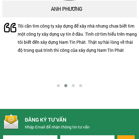
ANH PHƯƠNG
CHỊ GÁI
Tôi cần tìm công ty xây dựng để xây nhà nhưng chưa biết tìm
Tôi xin gửi lời cảm ơn đến toàn thể mọi người trong công ty
một công ty xây dựng uy tín ở đâu. Tình cờ tìm hiểu trên mạng
xây dựng Nam Tín Phát đã xây dựng cho gia đình một căn
tôi biết đến xây dựng Nam Tín Phát. Thật sự hài lòng về thái
nhà thật tuyệt. Tôi rất hài lòng với thái độ làm việc và sự
độ trong quá trình thi công của xây dựng Nam Tín Phát
chuyên nghiệp của toàn thể nhân viên công ty.
ĐĂNG KÝ TƯ VẤN
Nhập Email để nhận thông tin tư vấn