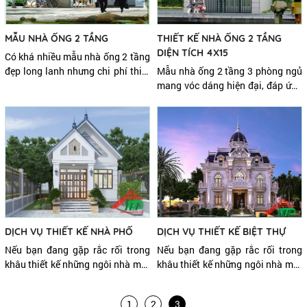
MẪU NHÀ ỐNG 2 TẦNG
THIẾT KẾ NHÀ ỐNG 2 TẦNG
DIỆN TÍCH 4X15
Có khá nhiều mẫu nhà ống 2 tầng
đẹp long lanh nhưng chi phí thiết
Mẫu nhà ống 2 tầng 3 phòng ngủ
kế thi công chỉ từ 400 đến 700
mang vóc dáng hiện đại, đáp ứng
triệu đồng.
đầy đủ về kết cấu kiến trúc cũng
như công năng sử dụng. Mẫu nhà
4×15 thiết kế đơn giản gồm 3
phòng ngủ, cùng không gian sinh
hoạt chung cho gia đình.
DỊCH VỤ THIẾT KẾ NHÀ PHỐ
DỊCH VỤ THIẾT KẾ BIỆT THỰ
Nếu bạn đang gặp rắc rối trong
Nếu bạn đang gặp rắc rối trong
khâu thiết kế những ngôi nhà mặt
khâu thiết kế những ngôi nhà mặt
phố, nằm trong những khu vực
phố, nằm trong những khu vực
đông đảo thì hãy để Thiết Kế - Xây
đông đảo thì hãy để Thiết Kế - Xây
1
2
3