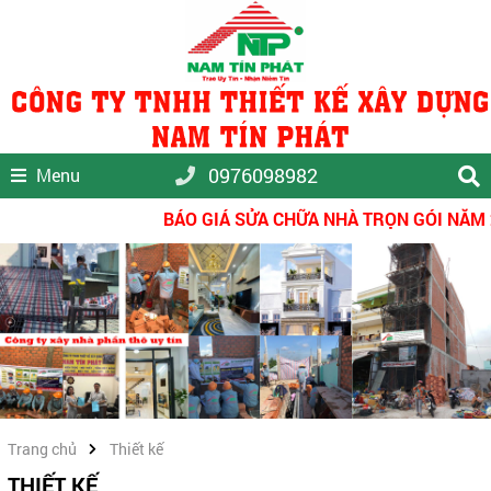
0976098982
Menu
BÁO GIÁ SỬA CHỮA NHÀ TRỌN GÓI NĂM 20
Trang chủ
Thiết kế
THIẾT KẾ