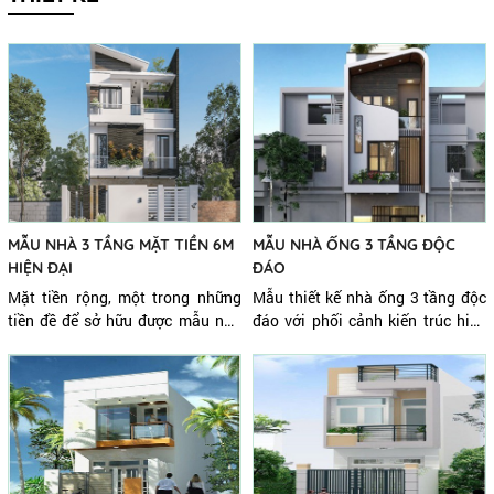
MẪU NHÀ 3 TẦNG MẶT TIỀN 6M
MẪU NHÀ ỐNG 3 TẦNG ĐỘC
HIỆN ĐẠI
ĐÁO
Mặt tiền rộng, một trong những
Mẫu thiết kế nhà ống 3 tầng độc
tiền đề để sở hữu được mẫu nhà
đáo với phối cảnh kiến trúc hiện
sang trọng và đẹp mắt. Mẫu nhà
đại, bạn hoàn toàn chưa bắt gặp
3 tầng mặt tiền 6m, thiết kế theo
ở đâu. Phối cảnh thiết kế được
phong cách hiện đại hy vọng sẽ
chúng tôi triển khai cho chủ đầu
có thêm một giải pháp mới cho
tư tại TP HCM.
Quý khách hàng đang băn khoăn